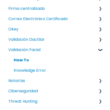
Firma centralizada
How To
FAQ
Correo Electrónico Certificado
Manual
FAQ
Okey
How To
Validación Dactilar
Knowledge Error
Manuales
Validación Facial
FAQ
Knowledge Error
How To
Manual
Knowledge Error
Notarías
Ciberseguridad
FAQ
Threat Hunting
How To
FAQ