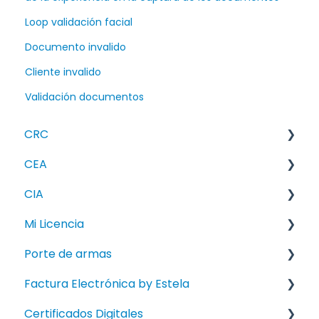
Loop validación facial
Documento invalido
Cliente invalido
Validación documentos
CRC
CEA
FAQ
CIA
How To
FAQ
Mi Licencia
Knowledge Error
How To
FAQ
Porte de armas
Manuales
Knowledge Error
FAQ
Factura Electrónica by Estela
Manuales
How To
How To
Certificados Digitales
Manuales
Manual
FAQ