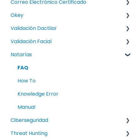
Correo Electrónico Certificado
Manual
FAQ
Okey
How To
Validación Dactilar
Knowledge Error
Manuales
Validación Facial
FAQ
Notarías
Knowledge Error
How To
Manual
Knowledge Error
FAQ
How To
Knowledge Error
Manual
Ciberseguridad
Threat Hunting
FAQ