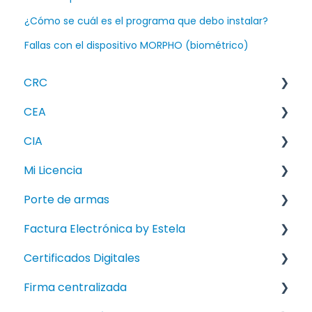
¿Cómo se cuál es el programa que debo instalar?
Fallas con el dispositivo MORPHO (biométrico)
CRC
CEA
FAQ
CIA
How To
FAQ
Mi Licencia
Knowledge Error
How To
FAQ
Porte de armas
Manuales
Knowledge Error
FAQ
Factura Electrónica by Estela
Manuales
How To
How To
Certificados Digitales
Manuales
Manual
FAQ
Firma centralizada
How To
FAQ