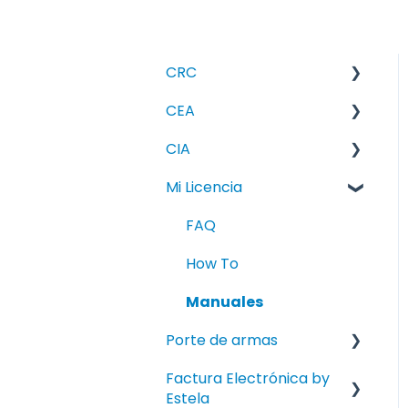
CRC
CEA
FAQ
CIA
How To
FAQ
Mi Licencia
Knowledge Error
How To
FAQ
Manuales
Knowledge Error
FAQ
Manuales
How To
Manuales
Porte de armas
Factura Electrónica by
How To
Estela