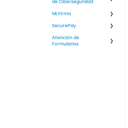
de Ciberseguridad
Manual
Mi Firma
FAQ
SecurePay
Manuales
Atención de
Manuales
Formularios
Activos de la
información
Calidad
Capacitación y Toma
de Conciencia
Certificaciones y/o
Sistemas de Gestión
Continuidad de Negocio