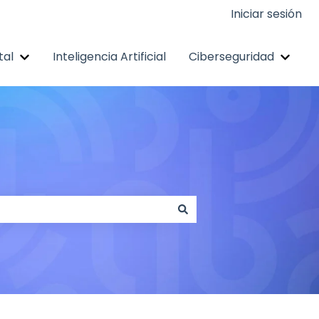
Iniciar sesión
tal
Inteligencia Artificial
Ciberseguridad
de Documentos Digitales
Mostrar submenú de Identidad Digital
Mostr