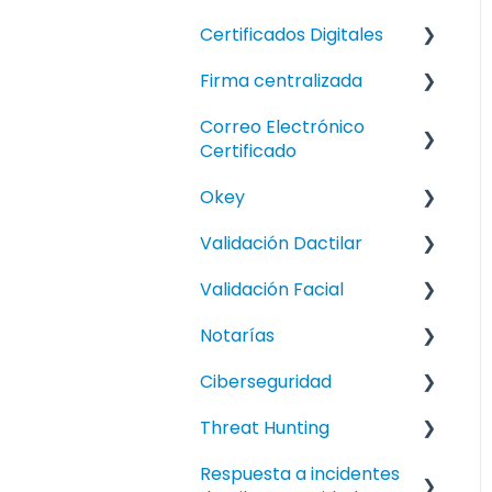
Manual
Certificados Digitales
FAQ
Firma centralizada
How To
FAQ
Correo Electrónico
Manual
FAQ
Certificado
Okey
How To
Validación Dactilar
Knowledge Error
Manuales
Validación Facial
FAQ
Notarías
Knowledge Error
How To
Ciberseguridad
Manual
Knowledge Error
FAQ
Threat Hunting
How To
FAQ
Respuesta a incidentes
Knowledge Error
FAQ