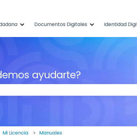
udadana
Documentos Digitales
Identidad Digi
Mostrar submenú de Experiencia Ciudadana
Mostrar submenú 
demos ayudarte?
ampo de búsqueda está vacío.
Mi Licencia
Manuales