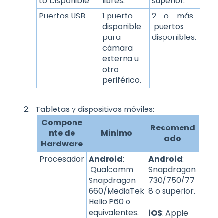
to Disponible
libres.
superior.
Puertos USB
1 puerto
2 o más
disponible
puertos
para
disponibles.
cámara
externa u
otro
periférico.
Tabletas y dispositivos móviles:
Compone
Recomend
nte de
Mínimo
ado
Hardware
Procesador
Android
:
Android
:
Qualcomm
Snapdragon
Snapdragon
730/750/77
660/MediaTek
8 o superior.
Helio P60 o
equivalentes.
iOS
: Apple