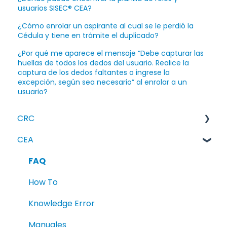
usuarios SISEC® CEA?
¿Cómo enrolar un aspirante al cual se le perdió la
Cédula y tiene en trámite el duplicado?
¿Por qué me aparece el mensaje “Debe capturar las
huellas de todos los dedos del usuario. Realice la
captura de los dedos faltantes o ingrese la
excepción, según sea necesario” al enrolar a un
usuario?
CRC
CEA
FAQ
How To
FAQ
Knowledge Error
How To
Manuales
Knowledge Error
Manuales