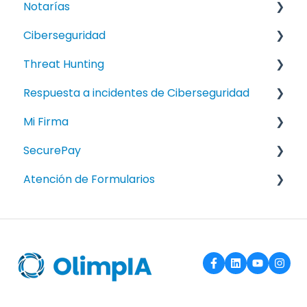
Notarías
Knowledge Error
How To
Ciberseguridad
Manual
Knowledge Error
FAQ
Threat Hunting
How To
FAQ
Respuesta a incidentes de Ciberseguridad
Knowledge Error
FAQ
Mi Firma
Manual
FAQ
SecurePay
Manuales
Atención de Formularios
Manuales
Activos de la información
Calidad
Capacitación y Toma de Conciencia
Certificaciones y/o Sistemas de Gestión