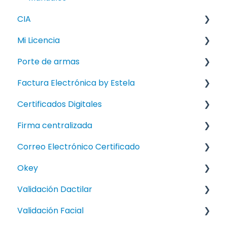
CIA
Mi Licencia
FAQ
Porte de armas
FAQ
Factura Electrónica by Estela
How To
How To
Certificados Digitales
Manuales
Manual
FAQ
Firma centralizada
How To
FAQ
Correo Electrónico Certificado
Manual
FAQ
Okey
How To
Validación Dactilar
Knowledge Error
Manuales
Validación Facial
FAQ